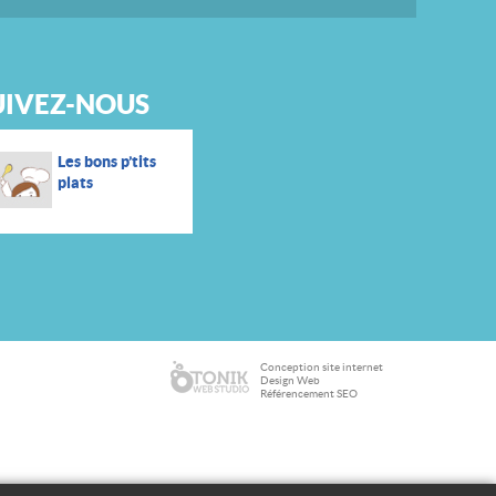
UIVEZ-NOUS
Les bons p’tits
plats
Conception site internet
Design Web
Référencement SEO