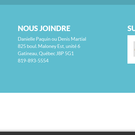
NOUS JOINDRE
S
Danielle Paquin ou Denis Martial
825 boul. Maloney Est, unité 6
Gatineau, Québec J8P 5G1
819-893-5554